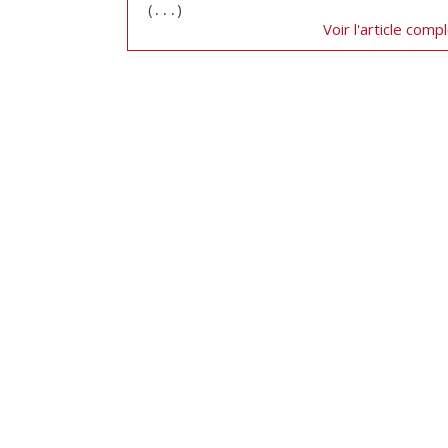
(․․․)
Voir l'article comp