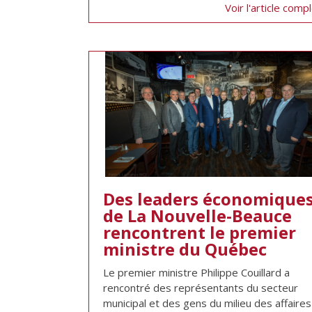
Voir l'article comp
Des leaders économique
de La Nouvelle-Beauce
rencontrent le premier
ministre du Québec
Le premier ministre Philippe Couillard a
rencontré des représentants du secteur
municipal et des gens du milieu des affaires