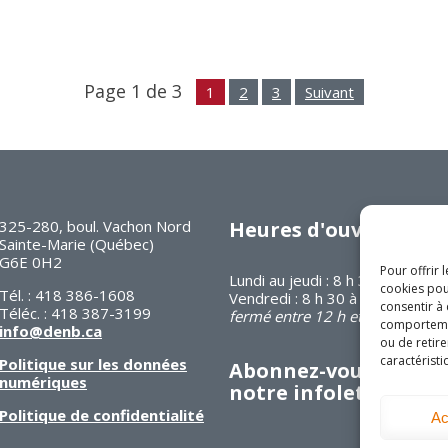
Page 1 de 3
1
2
3
Suivant
325-280, boul. Vachon Nord
Heures d'ouverture
Sainte-Marie (Québec)
G6E 0H2
Pour offrir 
Lundi au jeudi : 8 h 30 à 16 h 30
cookies pou
Tél. : 418 386-1608
Vendredi : 8 h 30 à 12 h
consentir à
Téléc. : 418 387-3199
fermé entre 12 h et 13 h
comportement
info@denb.ca
ou de retire
caractéristi
Politique sur les données
Abonnez-vous à
numériques
notre infolettre
Politique de confidentialité
Ac