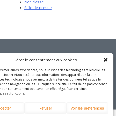
Pro Bono
Non classé
Salle de presse
Services-conseils – démarrage
Services-conseils – croissance
Services-conseils – relève
ACCOMPAGNEMENT RH
Zones et parcs industriels
TARIFS AMÉRICAINS
Joignez-vous à nous
Gérer le consentement aux cookies
Aide financière
sur les réseaux
Créavenir
sociaux!
les meilleures expériences, nous utilisons des technologies telles que les
r stocker et/ou accéder aux informations des appareils. Le fait de
Fonds locaux d’investissement et
 ces technologies nous permettra de traiter des données telles que le
de solidarité
 de navigation ou les ID uniques sur ce site. Le fait de ne pas consentir
r son consentement peut avoir un effet négatif sur certaines
Futurpreneur
ques et fonctions.
Toile entrepreneuriale Nouvelle-
DEVENEZ MEMBRE
Beauce
cepter
Refuser
Voir les préférences
Événements et formations