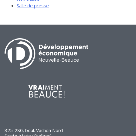
Salle de presse
325-280, boul. Vachon Nord
Sainte-Marie (Québec)