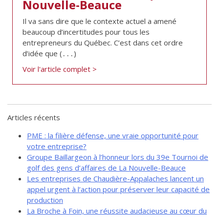
Nouvelle-Beauce
de solidarité
Il va sans dire que le contexte actuel a amené
Futurpreneur
beaucoup d’incertitudes pour tous les
Toile entrepreneuriale Nouvelle-
entrepreneurs du Québec. C’est dans cet ordre
Beauce
d’idée que (․․․)
Événements et formations
Voir l'article complet >
Documentation
Articles récents
PME : la filière défense, une vraie opportunité pour
votre entreprise?
Groupe Baillargeon à l’honneur lors du 39e Tournoi de
golf des gens d’affaires de La Nouvelle-Beauce
Les entreprises de Chaudière-Appalaches lancent un
appel urgent à l’action pour préserver leur capacité de
production
La Broche à Foin, une réussite audacieuse au cœur du