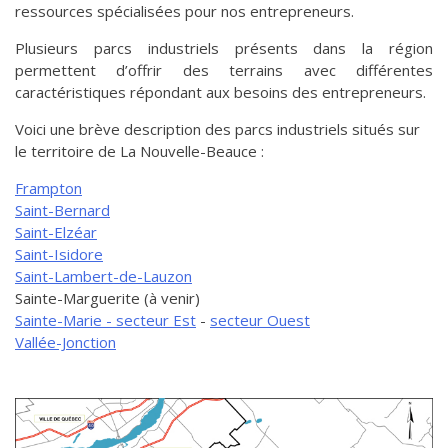
ressources spécialisées pour nos entrepreneurs.
de solidarité
Futurpreneur
Plusieurs parcs industriels présents dans la région
permettent d’offrir des terrains avec différentes
Toile entrepreneuriale Nouvelle-
caractéristiques répondant aux besoins des entrepreneurs.
Beauce
Événements et formations
Voici une brève description des parcs industriels situés sur
le territoire de La Nouvelle-Beauce :
Documentation
Frampton
Saint-Bernard
Saint-Elzéar
Saint-Isidore
Saint-Lambert-de-Lauzon
Sainte-Marguerite (à venir)
Sainte-Marie - secteur Est
-
secteur Ouest
Vallée-Jonction