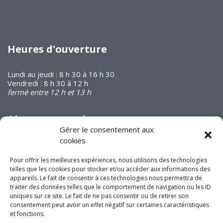
Heures d'ouverture
Lundi au jeudi : 8 h 30 à 16 h 30
Vendredi : 8 h 30 à 12 h
fermé entre 12 h et 13 h
Abonnez-vous à
notre infolettre
Gérer le consentement aux
cookies
Pour offrir les meilleures expériences, nous utilisons des technologies
telles que les cookies pour stocker et/ou accéder aux informations des
appareils. Le fait de consentir à ces technologies nous permettra de
traiter des données telles que le comportement de navigation ou les ID
Joignez-vous à nous
uniques sur ce site. Le fait de ne pas consentir ou de retirer son
consentement peut avoir un effet négatif sur certaines caractéristiques
sur les réseaux
et fonctions.
sociaux!