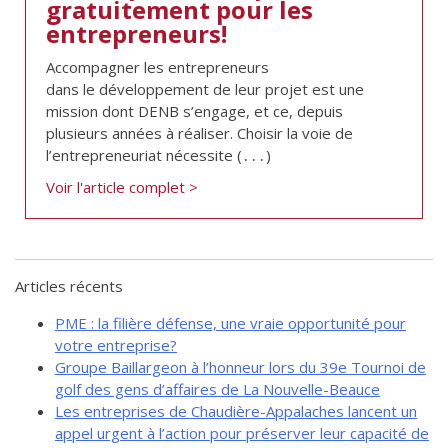
gratuitement pour les
de solidarité
entrepreneurs!
Futurpreneur
Accompagner les entrepreneurs
Toile entrepreneuriale Nouvelle-
dans le développement de leur projet est une
Beauce
mission dont DENB s’engage, et ce, depuis
Événements et formations
plusieurs années à réaliser. Choisir la voie de
l’entrepreneuriat nécessite (․․․)
Documentation
Voir l'article complet >
Articles récents
PME : la filière défense, une vraie opportunité pour
votre entreprise?
Groupe Baillargeon à l’honneur lors du 39e Tournoi de
golf des gens d’affaires de La Nouvelle-Beauce
Les entreprises de Chaudière-Appalaches lancent un
appel urgent à l’action pour préserver leur capacité de