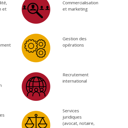
ité,
Commercialisation
n et
et marketing
Gestion des
ement
opérations
Recrutement
international
n
Services
es
juridiques
(avocat, notaire,