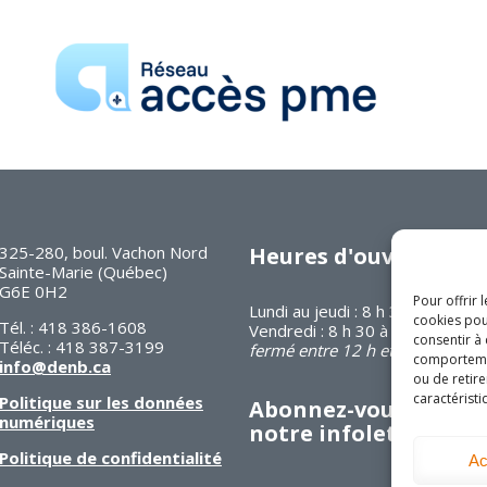
325-280, boul. Vachon Nord
Heures d'ouverture
Sainte-Marie (Québec)
G6E 0H2
Pour offrir 
Lundi au jeudi : 8 h 30 à 16 h 30
cookies pou
Tél. : 418 386-1608
Vendredi : 8 h 30 à 12 h
consentir à
Téléc. : 418 387-3199
fermé entre 12 h et 13 h
comportement
info@denb.ca
ou de retire
caractéristi
Politique sur les données
Abonnez-vous à
numériques
notre infolettre
Politique de confidentialité
Ac