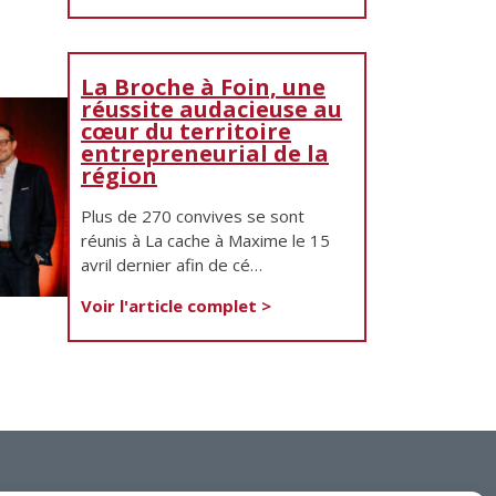
La Broche à Foin, une
réussite audacieuse au
Services aux entreprises
cœur du territoire
entrepreneurial de la
Innovation / Productivité
région
Investir en Nouvelle-Beauce
Plus de 270 convives se sont
Mentorat d’affaires
réunis à La cache à Maxime le 15
avril dernier afin de cé…
Pro Bono
Voir l'article complet >
Services-conseils – démarrage
Services-conseils – croissance
Services-conseils – relève
ACCOMPAGNEMENT RH
Zones et parcs industriels
TARIFS AMÉRICAINS