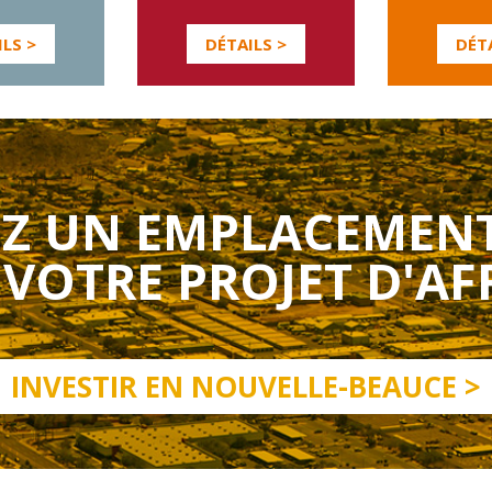
ILS >
DÉTAILS >
DÉTA
EZ UN EMPLACEMEN
VOTRE PROJET D'AF
INVESTIR EN NOUVELLE-BEAUCE >