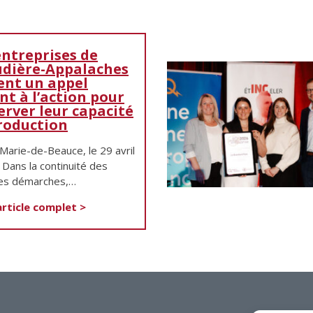
entreprises de
dière-Appalaches
ent un appel
nt à l’action pour
erver leur capacité
roduction
Marie-de-Beauce, le 29 avril
Dans la continuité des
es démarches,…
'article complet >