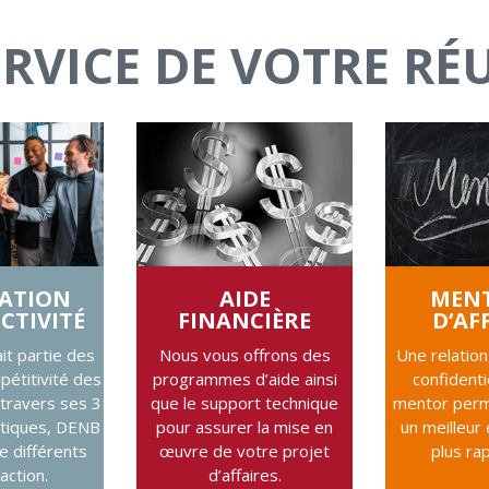
RVICE DE VOTRE RÉ
ATION
AIDE
MEN
CTIVITÉ
FINANCIÈRE
D‘AF
ait partie des
Nous vous offrons des
Une relation
pétitivité des
programmes d’aide ainsi
confidenti
 travers ses 3
que le support technique
mentor perm
tiques, DENB
pour assurer la mise en
un meilleur
 différents
œuvre de votre projet
plus ra
action.
d’affaires.