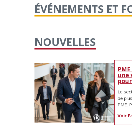
ÉVÉNEMENTS ET 
NOUVELLES
PME :
une 
pour
Le sec
de plus
PME. Po
Voir l