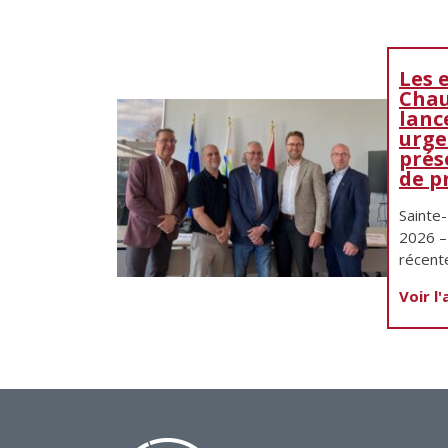
Les 
Chau
lanc
urge
prés
de p
Sainte-
2026 – 
récent
Voir l