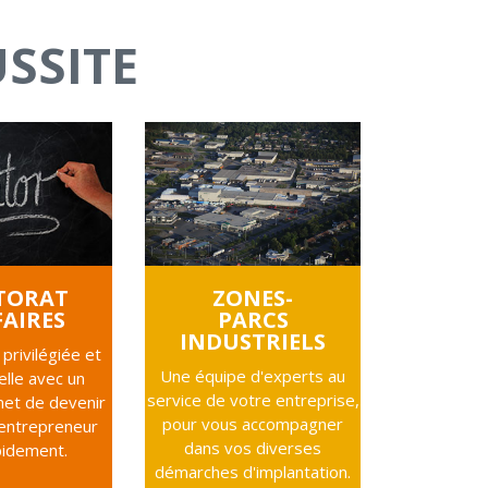
USSITE
ZONES-
TORAT
PARCS
FAIRES
INDUSTRIELS
 privilégiée et
Une équipe d'experts au
elle avec un
service de votre entreprise,
et de devenir
pour vous accompagner
 entrepreneur
dans vos diverses
pidement.
démarches d'implantation.