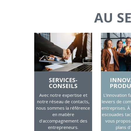
AU SE
SERVICES-
INNOV
CONSEILS
PRODU
Avec notre expertise et
L’innovation f
notre réseau de contacts,
leviers de com
nous sommes la référence
entreprises. À
en matière
escouades tac
d'accompagnement des
vous propose
entrepreneurs.
plans d'