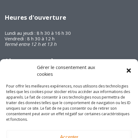
Heures d'ouverture
Lundi au jeudi : 8 h 30 à 16 h 30
Vendredi : 8 h 30 à 12 h
fermé entre 12 h et 13 h
Abonnez-vous à
notre infolettre
Gérer le consentement aux
cookies
Pour offrir les meilleures expériences, nous utilisons des technologies
telles que les cookies pour stocker et/ou accéder aux informations des
appareils. Le fait de consentir à ces technologies nous permettra de
traiter des données telles que le comportement de navigation ou les ID
Joignez-vous à nous
uniques sur ce site. Le fait de ne pas consentir ou de retirer son
consentement peut avoir un effet négatif sur certaines caractéristiques
sur les réseaux
et fonctions.
sociaux!
Accepter