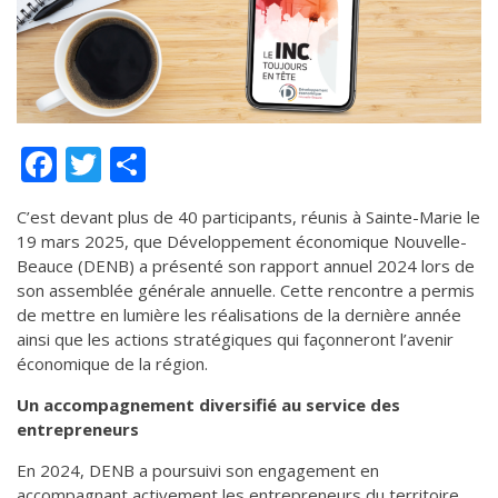
de solidarité
Futurpreneur
Toile entrepreneuriale Nouvelle-
Beauce
Événements et formations
Facebook
Twitter
Partager
Documentation
C’est devant plus de 40 participants, réunis à Sainte-Marie le
19 mars 2025, que Développement économique Nouvelle-
Beauce (DENB) a présenté son rapport annuel 2024 lors de
son assemblée générale annuelle. Cette rencontre a permis
de mettre en lumière les réalisations de la dernière année
ainsi que les actions stratégiques qui façonneront l’avenir
économique de la région.
Un accompagnement diversifié au service des
entrepreneurs
En 2024, DENB a poursuivi son engagement en
accompagnant activement les entrepreneurs du territoire.