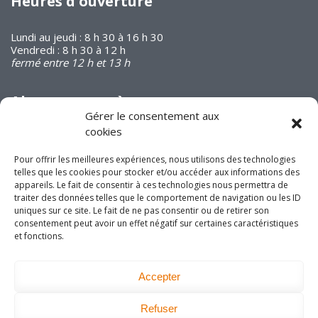
Heures d'ouverture
Lundi au jeudi : 8 h 30 à 16 h 30
Vendredi : 8 h 30 à 12 h
fermé entre 12 h et 13 h
Abonnez-vous à
notre infolettre
Gérer le consentement aux
cookies
Pour offrir les meilleures expériences, nous utilisons des technologies
telles que les cookies pour stocker et/ou accéder aux informations des
appareils. Le fait de consentir à ces technologies nous permettra de
traiter des données telles que le comportement de navigation ou les ID
uniques sur ce site. Le fait de ne pas consentir ou de retirer son
Joignez-vous à nous
consentement peut avoir un effet négatif sur certaines caractéristiques
sur les réseaux
et fonctions.
sociaux!
Accepter
Refuser