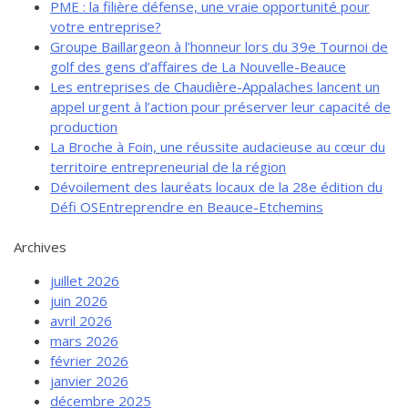
PME : la filière défense, une vraie opportunité pour
de solidarité
votre entreprise?
Futurpreneur
Groupe Baillargeon à l’honneur lors du 39e Tournoi de
golf des gens d’affaires de La Nouvelle-Beauce
Toile entrepreneuriale Nouvelle-
Beauce
Les entreprises de Chaudière-Appalaches lancent un
appel urgent à l’action pour préserver leur capacité de
Événements et formations
production
Documentation
La Broche à Foin, une réussite audacieuse au cœur du
territoire entrepreneurial de la région
Dévoilement des lauréats locaux de la 28e édition du
Défi OSEntreprendre en Beauce-Etchemins
Archives
juillet 2026
juin 2026
avril 2026
mars 2026
février 2026
janvier 2026
décembre 2025