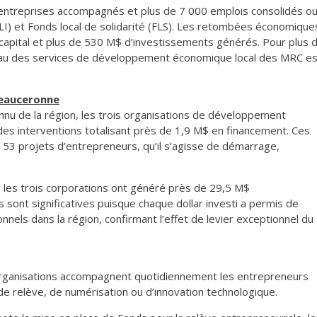
 d’entreprises accompagnés et plus de 7 000 emplois consolidés o
LI) et Fonds local de solidarité (FLS). Les retombées économique
capital et plus de 530 M$ d’investissements générés. Pour plus 
u des services de développement économique local des MRC es
beauceronne
nnu de la région, les trois organisations de développement
des interventions totalisant près de 1,9 M$ en financement. Ces
e 53 projets d’entrepreneurs, qu’il s’agisse de démarrage,
 les trois corporations ont généré près de 29,5 M$
ont significatives puisque chaque dollar investi a permis de
nels dans la région, confirmant l’effet de levier exceptionnel du
 organisations accompagnent quotidiennement les entrepreneurs
, de relève, de numérisation ou d’innovation technologique.