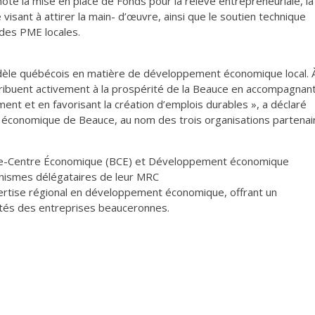
 note la mise en place de Fonds pour la relève entrepreneuriale, la
visant à attirer la main- d’œuvre, ainsi que le soutien technique
des PME locales.
dèle québécois en matière de développement économique local. 
ribuent activement à la prospérité de la Beauce en accompagnan
ement et en favorisant la création d’emplois durables », a déclaré
l économique de Beauce, au nom des trois organisations partenai
ce-Centre Économique (BCE) et Développement économique
anismes délégataires de leur MRC
pertise régional en développement économique, offrant un
tés des entreprises beauceronnes.