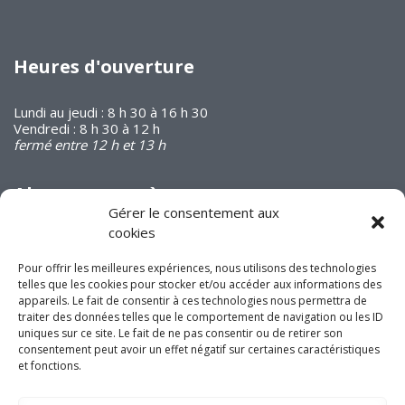
Heures d'ouverture
Lundi au jeudi : 8 h 30 à 16 h 30
Vendredi : 8 h 30 à 12 h
fermé entre 12 h et 13 h
Abonnez-vous à
notre infolettre
Gérer le consentement aux
cookies
Pour offrir les meilleures expériences, nous utilisons des technologies
telles que les cookies pour stocker et/ou accéder aux informations des
appareils. Le fait de consentir à ces technologies nous permettra de
traiter des données telles que le comportement de navigation ou les ID
uniques sur ce site. Le fait de ne pas consentir ou de retirer son
Joignez-vous à nous
consentement peut avoir un effet négatif sur certaines caractéristiques
sur les réseaux
et fonctions.
sociaux!