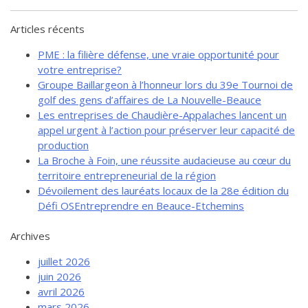
de solidarité
Articles récents
Futurpreneur
Toile entrepreneuriale Nouvelle-
PME : la filière défense, une vraie opportunité pour
Beauce
votre entreprise?
Groupe Baillargeon à l’honneur lors du 39e Tournoi de
Événements et formations
golf des gens d’affaires de La Nouvelle-Beauce
Documentation
Les entreprises de Chaudière-Appalaches lancent un
appel urgent à l’action pour préserver leur capacité de
production
La Broche à Foin, une réussite audacieuse au cœur du
territoire entrepreneurial de la région
Dévoilement des lauréats locaux de la 28e édition du
Défi OSEntreprendre en Beauce-Etchemins
Archives
juillet 2026
juin 2026
avril 2026
mars 2026