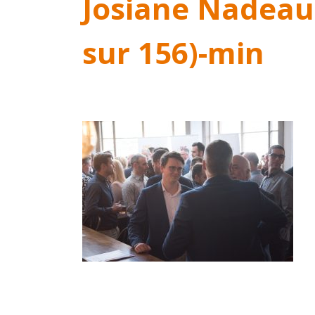
Josiane Nadeau
sur 156)-min