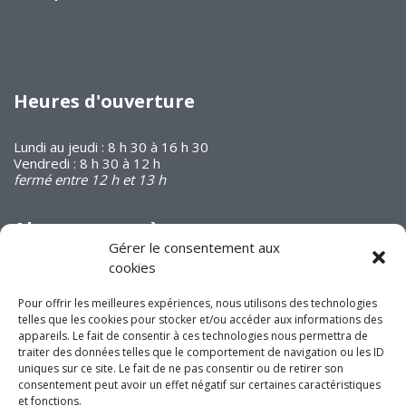
Heures d'ouverture
Lundi au jeudi : 8 h 30 à 16 h 30
Vendredi : 8 h 30 à 12 h
fermé entre 12 h et 13 h
Abonnez-vous à
notre infolettre
Gérer le consentement aux
cookies
Pour offrir les meilleures expériences, nous utilisons des technologies
telles que les cookies pour stocker et/ou accéder aux informations des
appareils. Le fait de consentir à ces technologies nous permettra de
traiter des données telles que le comportement de navigation ou les ID
uniques sur ce site. Le fait de ne pas consentir ou de retirer son
Joignez-vous à nous
consentement peut avoir un effet négatif sur certaines caractéristiques
sur les réseaux
et fonctions.