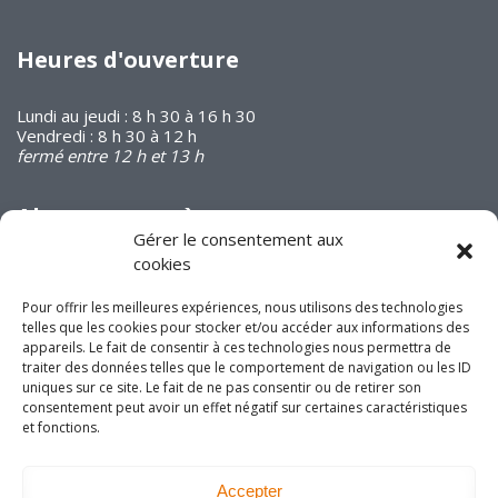
Heures d'ouverture
Lundi au jeudi : 8 h 30 à 16 h 30
Vendredi : 8 h 30 à 12 h
fermé entre 12 h et 13 h
Abonnez-vous à
notre infolettre
Gérer le consentement aux
cookies
Pour offrir les meilleures expériences, nous utilisons des technologies
telles que les cookies pour stocker et/ou accéder aux informations des
appareils. Le fait de consentir à ces technologies nous permettra de
traiter des données telles que le comportement de navigation ou les ID
uniques sur ce site. Le fait de ne pas consentir ou de retirer son
Joignez-vous à nous
consentement peut avoir un effet négatif sur certaines caractéristiques
sur les réseaux
et fonctions.
sociaux!
Accepter