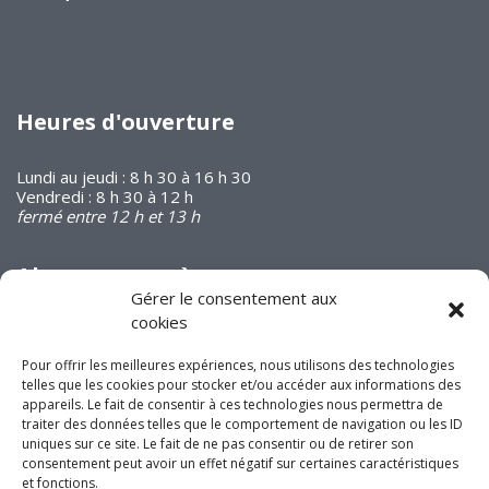
Heures d'ouverture
Lundi au jeudi : 8 h 30 à 16 h 30
Vendredi : 8 h 30 à 12 h
fermé entre 12 h et 13 h
Abonnez-vous à
notre infolettre
Gérer le consentement aux
cookies
Pour offrir les meilleures expériences, nous utilisons des technologies
telles que les cookies pour stocker et/ou accéder aux informations des
appareils. Le fait de consentir à ces technologies nous permettra de
traiter des données telles que le comportement de navigation ou les ID
uniques sur ce site. Le fait de ne pas consentir ou de retirer son
Joignez-vous à nous
consentement peut avoir un effet négatif sur certaines caractéristiques
sur les réseaux
et fonctions.