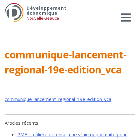
Skip
Services aux entreprises
Développement
to
économique
Innovation / Productivité
content
Nouvelle-Beauce
Investir en Nouvelle-Beauce
Mentorat d’affaires
Pro Bono
communique-lancement-
Services-conseils – démarrage
regional-19e-edition_vca
Services-conseils – croissance
Services-conseils – relève
ACCOMPAGNEMENT RH
Zones et parcs industriels
communique-lancement-regional-19e-edition_vca
TARIFS AMÉRICAINS
Aide financière
Articles récents
Créavenir
PME : la filière défense, une vraie opportunité pour
Fonds locaux d’investissement et