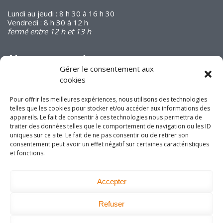
Lundi au jeudi : 8 h 30 à 16 h 30
Vendredi : 8 h 30 à 12 h
fermé entre 12 h et 13 h
Abonnez-vous à
notre infolettre
Gérer le consentement aux
cookies
Pour offrir les meilleures expériences, nous utilisons des technologies
telles que les cookies pour stocker et/ou accéder aux informations des
appareils. Le fait de consentir à ces technologies nous permettra de
traiter des données telles que le comportement de navigation ou les ID
uniques sur ce site. Le fait de ne pas consentir ou de retirer son
Joignez-vous à nous
consentement peut avoir un effet négatif sur certaines caractéristiques
sur les réseaux
et fonctions.
sociaux!
Accepter
Refuser
DEVENEZ MEMBRE