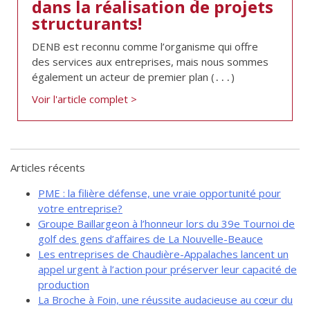
dans la réalisation de projets
de solidarité
structurants!
Futurpreneur
DENB est reconnu comme l’organisme qui offre
Toile entrepreneuriale Nouvelle-
des services aux entreprises, mais nous sommes
Beauce
également un acteur de premier plan (․․․)
Événements et formations
Voir l'article complet >
Documentation
Articles récents
PME : la filière défense, une vraie opportunité pour
votre entreprise?
Groupe Baillargeon à l’honneur lors du 39e Tournoi de
golf des gens d’affaires de La Nouvelle-Beauce
Les entreprises de Chaudière-Appalaches lancent un
appel urgent à l’action pour préserver leur capacité de
production
La Broche à Foin, une réussite audacieuse au cœur du