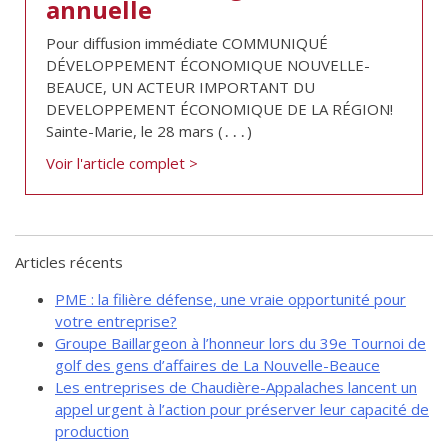
annuelle
de solidarité
Pour diffusion immédiate COMMUNIQUÉ
Futurpreneur
DÉVELOPPEMENT ÉCONOMIQUE NOUVELLE-
Toile entrepreneuriale Nouvelle-
BEAUCE, UN ACTEUR IMPORTANT DU
Beauce
DEVELOPPEMENT ÉCONOMIQUE DE LA RÉGION!
Événements et formations
Sainte-Marie, le 28 mars (․․․)
Documentation
Voir l'article complet >
Articles récents
PME : la filière défense, une vraie opportunité pour
votre entreprise?
Groupe Baillargeon à l’honneur lors du 39e Tournoi de
golf des gens d’affaires de La Nouvelle-Beauce
Les entreprises de Chaudière-Appalaches lancent un
appel urgent à l’action pour préserver leur capacité de
production