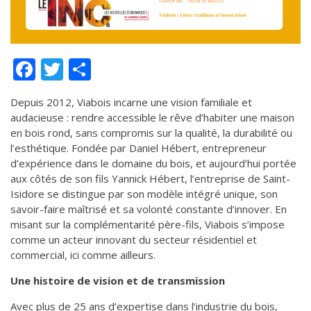
de solidarité
Futurpreneur
Toile entrepreneuriale Nouvelle-
Facebook
Twitter
Partager
Beauce
Événements et formations
Depuis 2012, Viabois incarne une vision familiale et
Documentation
audacieuse : rendre accessible le rêve d’habiter une maison
en bois rond, sans compromis sur la qualité, la durabilité ou
l’esthétique. Fondée par Daniel Hébert, entrepreneur
d’expérience dans le domaine du bois, et aujourd’hui portée
aux côtés de son fils Yannick Hébert, l’entreprise de Saint-
Isidore se distingue par son modèle intégré unique, son
savoir-faire maîtrisé et sa volonté constante d’innover. En
misant sur la complémentarité père-fils, Viabois s’impose
comme un acteur innovant du secteur résidentiel et
commercial, ici comme ailleurs.
Une histoire de vision et de transmission
Avec plus de 25 ans d’expertise dans l’industrie du bois,