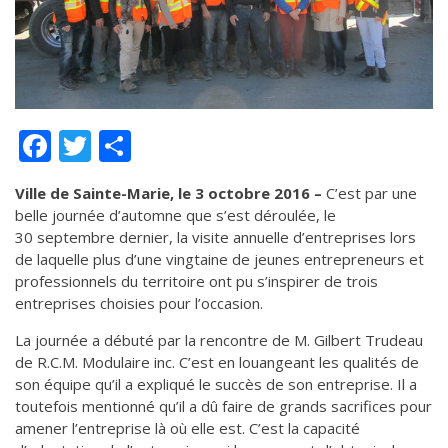
de solidarité
Futurpreneur
Toile entrepreneuriale Nouvelle-
Beauce
Événements et formations
Facebook
Twitter
Partager
Documentation
Ville de Sainte-Marie, le 3 octobre 2016 –
C’est par une
belle journée d’automne que s’est déroulée, le
30 septembre dernier, la visite annuelle d’entreprises lors
de laquelle plus d’une vingtaine de jeunes entrepreneurs et
professionnels du territoire ont pu s’inspirer de trois
entreprises choisies pour l’occasion.
La journée a débuté par la rencontre de M. Gilbert Trudeau
de R.C.M. Modulaire inc. C’est en louangeant les qualités de
son équipe qu’il a expliqué le succès de son entreprise. Il a
toutefois mentionné qu’il a dû faire de grands sacrifices pour
amener l’entreprise là où elle est. C’est la capacité