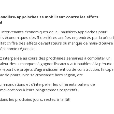
haudière-Appalaches se mobilisent contre les effets
e!
s intervenants économiques de la Chaudière-Appalaches pour
acts économiques des 5 dernières années engendrés par la pénur
nstat chiffré des effets dévastateurs du manque de main-d’œuvre
 économie régionale.
ez interpellée au cours des prochaines semaines à compléter un
eur des « manques à gagner fiscaux » attribuables à la pénurie
le report de projets d’agrandissement ou de construction, l’incapa
ix de poursuivre sa croissance hors région, etc.
mandations et d’interpeller les différents paliers de
méliorations à leurs programmes respectifs.
ns les prochains jours, restez à l’affût!