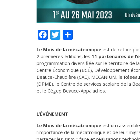
Facebook
Twitter
Partager
Le
Mois de la mécatronique
est de retour pou
2 premières éditions, les
11 partenaires de l
programmation diversifiée sur le territoire de 
Centre Économique (BCÉ), Développement écono
Beauce-Chaudière (CAE), MECANIUM, le Résea
(DPME), le Centre de services scolaire de la Be
et le Cégep Beauce-Appalaches.
L’ÉVÉNEMENT
Le Mois de la mécatronique
est un rassemblem
l’importance de la mécatronique et de leur migrati
partager les savoir-faire et réalisations techno