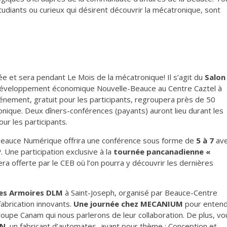
udiants ou curieux qui désirent découvrir la mécatronique, sont
e et sera pendant Le Mois de la mécatronique! Il s’agit du
Salon
Développement économique Nouvelle-Beauce au Centre Caztel à
vénement, gratuit pour les participants, regroupera près de 50
nique. Deux dîners-conférences (payants) auront lieu durant les
our les participants.
 Beauce Numérique offrira une conférence sous forme de
5 à 7
av
P
. Une participation exclusive à la
tournée pancanadienne «
ra offerte par le CEB où l’on pourra y découvrir les dernières
 les Armoires DLM
à Saint-Joseph, organisé par Beauce-Centre
abrication innovants.
Une journée chez MECANIUM
pour enten
pe Canam qui nous parlerons de leur collaboration. De plus, vo
ON
, un fabricant d’automates, ayant pour thème : Conception et