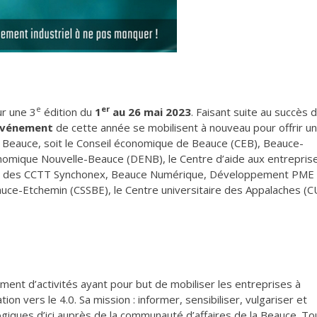
e
er
r une 3
édition du
1
au 26 mai 2023
. Faisant suite au succès 
’événement
de cette année se mobilisent à nouveau pour offrir u
la Beauce, soit le Conseil économique de Beauce (CEB), Beauce-
mique Nouvelle-Beauce (DENB), le Centre d’aide aux entrepris
u des CCTT Synchonex, Beauce Numérique, Développement PME
auce-Etchemin (CSSBE), le Centre universitaire des Appalaches (C
ent d’activités ayant pour but de mobiliser les entreprises à
on vers le 4.0. Sa mission : informer, sensibiliser, vulgariser et
logiques d’ici auprès de la communauté d’affaires de la Beauce. To