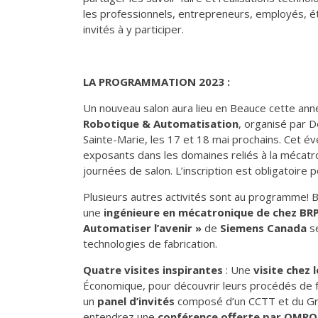
les professionnels, entrepreneurs, employés, ét
invités à y participer.
LA PROGRAMMATION 2023 :
Un nouveau salon aura lieu en Beauce cette anné
Robotique & Automatisation
, organisé par 
Sainte-Marie, les 17 et 18 mai prochains. Cet é
exposants dans les domaines reliés à la mécatro
journées de salon. L’inscription est obligatoire p
Plusieurs autres activités sont au programme!
une
ingénieure en mécatronique de chez BR
Automatiser l’avenir »
de
Siemens Canada
se
technologies de fabrication.
Quatre visites inspirantes
: Une
visite chez
Économique, pour découvrir leurs procédés de f
un
panel d’invités
composé d’un CCTT et du Grou
entendrez une
conférence offerte par OMR