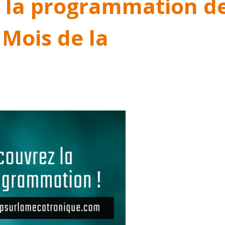
 la programmation d
 Mois de la