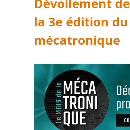
Dévoilement de
la 3e édition du
mécatronique