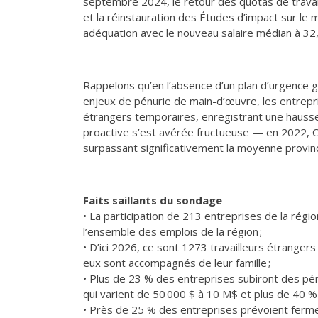
septembre 2024, le retour des quotas de travai
et la réinstauration des Études d’impact sur le 
adéquation avec le nouveau salaire médian à 32
Rappelons qu’en l’absence d’un plan d’urgence 
enjeux de pénurie de main-d’œuvre, les entrepris
étrangers temporaires, enregistrant une haus
proactive s’est avérée fructueuse — en 2022, C
surpassant significativement la moyenne provinc
Faits saillants du sondage
• La participation de 213 entreprises de la régi
l’ensemble des emplois de la région ;
• D’ici 2026, ce sont 1273 travailleurs étranger
eux sont accompagnés de leur famille ;
• Plus de 23 % des entreprises subiront des p
qui varient de 50 000 $ à 10 M$ et plus de 40 %
• Près de 25 % des entreprises prévoient fermer