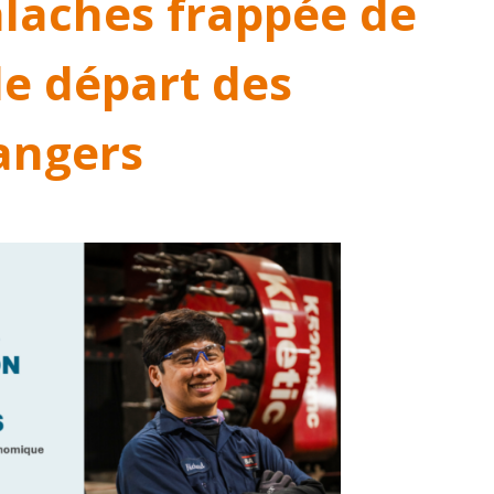
laches frappée de
le départ des
rangers