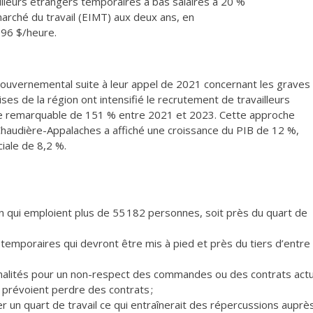
lleurs étrangers temporaires à bas salaires à 20 %
marché du travail (EIMT) aux deux ans, en
,96 $/heure.
gouvernemental suite à leur appel de 2021 concernant les graves
es de la région ont intensifié le recrutement de travailleurs
se remarquable de 151 % entre 2021 et 2023. Cette approche
haudière-Appalaches a affiché une croissance du PIB de 12 %,
iale de 8,2 %.
on qui emploient plus de 55 182 personnes, soit près du quart de
s temporaires qui devront être mis à pied et près du tiers d’entre
énalités pour un non-respect des commandes ou des contrats act
 prévoient perdre des contrats ;
 un quart de travail ce qui entraînerait des répercussions auprè