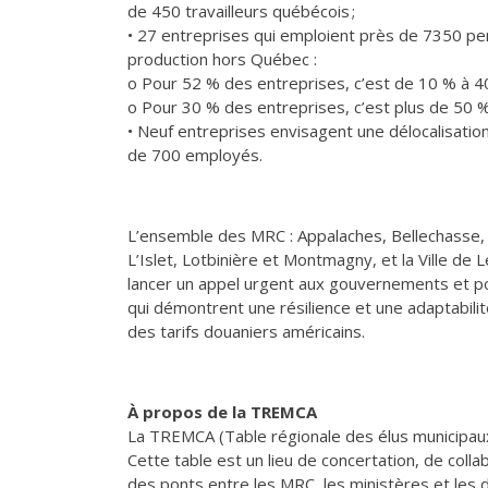
de 450 travailleurs québécois ;
• 27 entreprises qui emploient près de 7350 per
production hors Québec :
o Pour 52 % des entreprises, c’est de 10 % à 40
o Pour 30 % des entreprises, c’est plus de 50 %
• Neuf entreprises envisagent une délocalisation
de 700 employés.
L’ensemble des MRC : Appalaches, Bellechasse,
L’Islet, Lotbinière et Montmagny, et la Ville de 
lancer un appel urgent aux gouvernements et pou
qui démontrent une résilience et une adaptabili
des tarifs douaniers américains.
À propos de la TREMCA
La TREMCA (Table régionale des élus municipau
Cette table est un lieu de concertation, de collab
des ponts entre les MRC, les ministères et les 