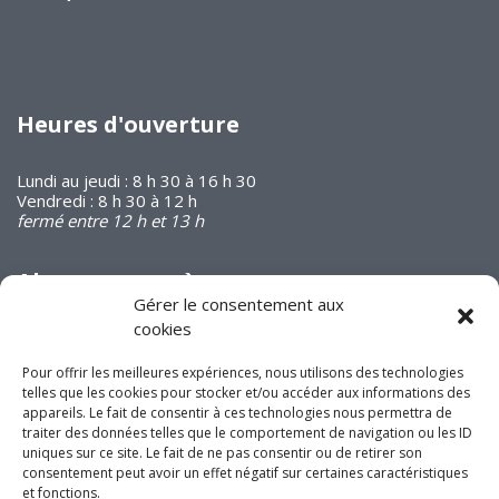
Heures d'ouverture
Lundi au jeudi : 8 h 30 à 16 h 30
Vendredi : 8 h 30 à 12 h
fermé entre 12 h et 13 h
Abonnez-vous à
notre infolettre
Gérer le consentement aux
cookies
Pour offrir les meilleures expériences, nous utilisons des technologies
telles que les cookies pour stocker et/ou accéder aux informations des
appareils. Le fait de consentir à ces technologies nous permettra de
traiter des données telles que le comportement de navigation ou les ID
uniques sur ce site. Le fait de ne pas consentir ou de retirer son
Joignez-vous à nous
consentement peut avoir un effet négatif sur certaines caractéristiques
sur les réseaux
et fonctions.