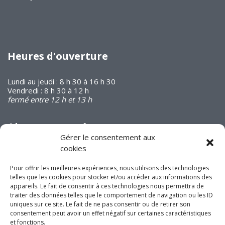
Heures d'ouverture
Lundi au jeudi : 8 h 30 à 16 h 30
Vendredi : 8 h 30 à 12 h
fermé entre 12 h et 13 h
Abonnez-vous à
notre infolettre
Gérer le consentement aux
cookies
Pour offrir les meilleures expériences, nous utilisons des technologies
telles que les cookies pour stocker et/ou accéder aux informations des
appareils. Le fait de consentir à ces technologies nous permettra de
traiter des données telles que le comportement de navigation ou les ID
uniques sur ce site. Le fait de ne pas consentir ou de retirer son
Joignez-vous à nous
consentement peut avoir un effet négatif sur certaines caractéristiques
sur les réseaux
et fonctions.