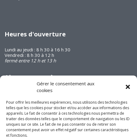
Heures d'ouverture
Lundi au jeudi : 8 h 30 à 16 h 30
Vendredi : 8 h 30 à 12 h
fermé entre 12 h et 13 h
Abonnez-vous à
notre infolettre
Gérer le consentement aux
cookies
Pour offrir les meilleures expériences, nous utilisons des technologies
telles que les cookies pour stocker et/ou accéder aux informations des
appareils. Le fait de consentir à ces technologies nous permettra de
traiter des données telles que le comportement de navigation ou les ID
uniques sur ce site. Le fait de ne pas consentir ou de retirer son
Joignez-vous à nous
consentement peut avoir un effet négatif sur certaines caractéristiques
sur les réseaux
et fonctions.