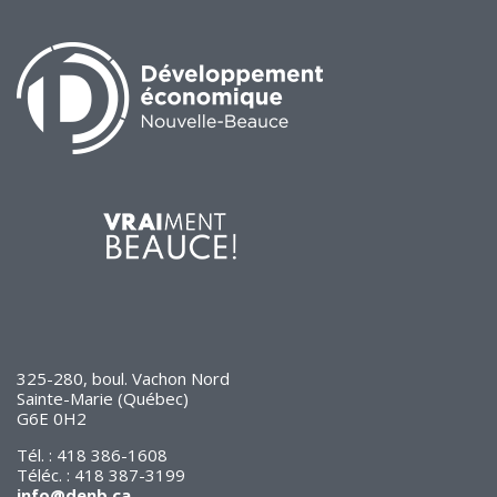
de solidarité
Futurpreneur
Toile entrepreneuriale Nouvelle-
Beauce
Événements et formations
Documentation
325-280, boul. Vachon Nord
Sainte-Marie (Québec)
G6E 0H2
Tél. : 418 386-1608
Téléc. : 418 387-3199
info@denb.ca