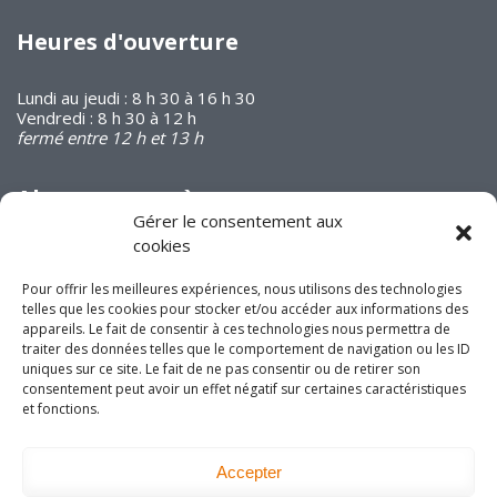
Heures d'ouverture
Lundi au jeudi : 8 h 30 à 16 h 30
Vendredi : 8 h 30 à 12 h
fermé entre 12 h et 13 h
Abonnez-vous à
notre infolettre
Gérer le consentement aux
cookies
Pour offrir les meilleures expériences, nous utilisons des technologies
telles que les cookies pour stocker et/ou accéder aux informations des
appareils. Le fait de consentir à ces technologies nous permettra de
traiter des données telles que le comportement de navigation ou les ID
Joignez-vous à nous
uniques sur ce site. Le fait de ne pas consentir ou de retirer son
consentement peut avoir un effet négatif sur certaines caractéristiques
sur les réseaux
et fonctions.
sociaux!
Accepter