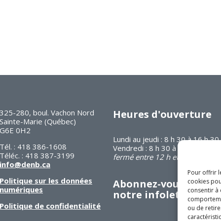
325-280, boul. Vachon Nord
Heures d'ouverture
Sainte-Marie (Québec)
G6E 0H2
Lundi au jeudi : 8 h 30 à 16 h 30
Tél. : 418 386-1608
Vendredi : 8 h 30 à 12 h
Téléc. : 418 387-3199
fermé entre 12 h et 13 h
info@denb.ca
Pour offrir 
Politique sur les données
Abonnez-vous à
cookies pou
numériques
consentir à
notre infolettre
comportement
Politique de confidentialité
ou de retire
caractéristi