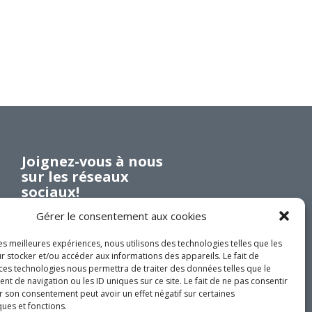
Investir en Nouvelle-Beauce
Mentorat d’affaires
Pro Bono
Services-conseils – démarrage
Services-conseils – croissance
Services-conseils – relève
ACCOMPAGNEMENT RH
Joignez-vous à nous
Zones et parcs industriels
sur les réseaux
sociaux!
TARIFS AMÉRICAINS
Gérer le consentement aux cookies
Aide financière
Créavenir
les meilleures expériences, nous utilisons des technologies telles que les
r stocker et/ou accéder aux informations des appareils. Le fait de
Fonds locaux d’investissement et
 ces technologies nous permettra de traiter des données telles que le
DEVENEZ MEMBRE
de solidarité
 de navigation ou les ID uniques sur ce site. Le fait de ne pas consentir
r son consentement peut avoir un effet négatif sur certaines
Futurpreneur
ques et fonctions.