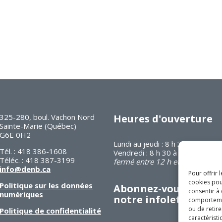
325-280, boul. Vachon Nord
Heures d'ouverture
Sainte-Marie (Québec)
G6E 0H2
Lundi au jeudi : 8 h 30 à 16 h 30
Tél. : 418 386-1608
Vendredi : 8 h 30 à 12 h
Téléc. : 418 387-3199
fermé entre 12 h et 13 h
info@denb.ca
Pour offrir 
cookies pou
Politique sur les données
Abonnez-vous à
consentir à
numériques
notre infolettre
comportement
ou de retire
Politique de confidentialité
caractéristi