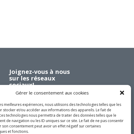
Investir en Nouvelle-Beauce
Mentorat d’affaires
Pro Bono
Services-conseils – démarrage
Services-conseils – croissance
Services-conseils – relève
ACCOMPAGNEMENT RH
Joignez-vous à nous
Zones et parcs industriels
sur les réseaux
sociaux!
TARIFS AMÉRICAINS
Gérer le consentement aux cookies
Aide financière
Créavenir
les meilleures expériences, nous utilisons des technologies telles que les
r stocker et/ou accéder aux informations des appareils. Le fait de
Fonds locaux d’investissement et
 ces technologies nous permettra de traiter des données telles que le
de solidarité
DEVENEZ MEMBRE
 de navigation ou les ID uniques sur ce site. Le fait de ne pas consentir
r son consentement peut avoir un effet négatif sur certaines
Futurpreneur
ques et fonctions.