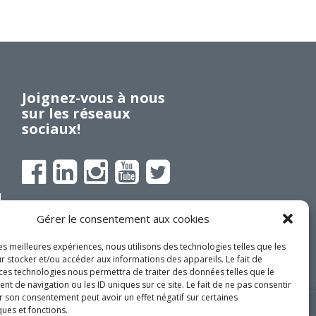
Investir en Nouvelle-Beauce
Mentorat d’affaires
Pro Bono
Services-conseils – démarrage
Joignez-vous à nous
Services-conseils – croissance
sur les réseaux
sociaux!
Services-conseils – relève
ACCOMPAGNEMENT RH
Zones et parcs industriels
TARIFS AMÉRICAINS
DEVENEZ MEMBRE
Gérer le consentement aux cookies
Aide financière
Créavenir
les meilleures expériences, nous utilisons des technologies telles que les
r stocker et/ou accéder aux informations des appareils. Le fait de
Fonds locaux d’investissement et
 ces technologies nous permettra de traiter des données telles que le
de solidarité
 de navigation ou les ID uniques sur ce site. Le fait de ne pas consentir
r son consentement peut avoir un effet négatif sur certaines
Futurpreneur
ques et fonctions.