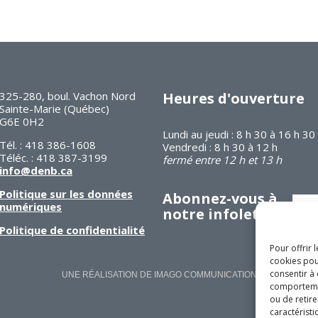
325-280, boul. Vachon Nord
Heures d'ouverture
Sainte-Marie (Québec)
G6E 0H2
Lundi au jeudi : 8 h 30 à 16 h 30
Tél. : 418 386-1608
Vendredi : 8 h 30 à 12 h
Téléc. : 418 387-3199
fermé entre 12 h et 13 h
info@denb.ca
Politique sur les données
Abonnez-vous à
numériques
notre infolettre
Politique de confidentialité
Pour offrir 
cookies pou
consentir à
UNE RÉALISATION DE IMA
GO
COMMUNICATION
comportement
ou de retire
caractéristi