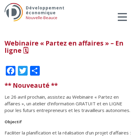
Skip
Services aux entreprises
Développement
to
économique
Innovation / Productivité
content
Nouvelle-Beauce
Investir en Nouvelle-Beauce
Mentorat d’affaires
Webinaire « Partez en affaires » – En
Pro Bono
ligne 🗓
Services-conseils – démarrage
Services-conseils – croissance
Facebook
Twitter
Partager
Services-conseils – relève
** Nouveauté **
ACCOMPAGNEMENT RH
Zones et parcs industriels
Le 26 avril prochain, assistez au Webinaire « Partez en
affaires », un atelier d’information GRATUIT et en LIGNE
TARIFS AMÉRICAINS
pour les futurs entrepreneurs et les travailleurs autonomes.
Aide financière
Objectif
Créavenir
Faciliter la planification et la réalisation d’un projet d’affaires :
Fonds locaux d’investissement et