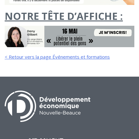
de solidarité
NOTRE TÊTE D’AFFICHE :
Futurpreneur
Toile entrepreneuriale Nouvelle-
Beauce
Événements et formations
Documentation
< Retour vers la page Événements et formations