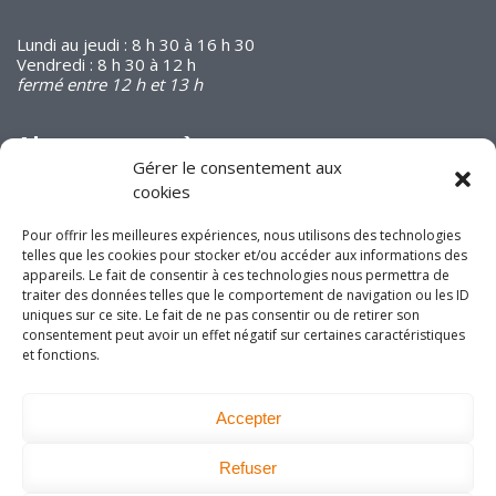
Lundi au jeudi : 8 h 30 à 16 h 30
Vendredi : 8 h 30 à 12 h
fermé entre 12 h et 13 h
Abonnez-vous à
notre infolettre
Gérer le consentement aux
cookies
Pour offrir les meilleures expériences, nous utilisons des technologies
telles que les cookies pour stocker et/ou accéder aux informations des
appareils. Le fait de consentir à ces technologies nous permettra de
traiter des données telles que le comportement de navigation ou les ID
Joignez-vous à nous
uniques sur ce site. Le fait de ne pas consentir ou de retirer son
consentement peut avoir un effet négatif sur certaines caractéristiques
sur les réseaux
et fonctions.
sociaux!
Accepter
Refuser