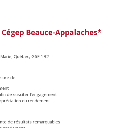
le Cégep Beauce-Appalaches*
e-Marie, Québec, G6E 1B2
esure de :
ement
 afin de susciter l’engagement
appréciation du rendement
teinte de résultats remarquables
 le rendement