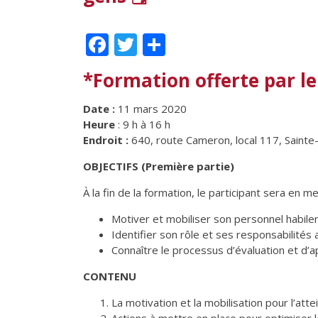
Facebook
Twitter
Partager
*Formation offerte par 
Date :
11 mars 2020
Heure
: 9 h à 16 h
Endroit :
640, route Cameron, local 117, Saint
OBJECTIFS (Première partie)
À la fin de la formation, le participant sera en m
Motiver et mobiliser son personnel habil
Identifier son rôle et ses responsabilités
Connaître le processus d’évaluation et d’
CONTENU
La motivation et la mobilisation pour l’at
Actions à mettre en place pour optimiser