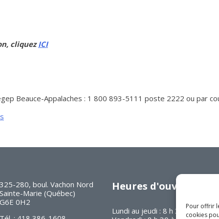
on, cliquez
ICI
Cégep Beauce-Appalaches : 1 800 893-5111 poste 2222 ou par cou
ns
325-280, boul. Vachon Nord
Heures d'ouverture
Sainte-Marie (Québec)
G6E 0H2
Pour offrir 
Lundi au jeudi : 8 h 30 à 16 h 30
cookies pou
Tél. : 418 386-1608