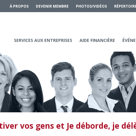
À PROPOS
DEVENIR MEMBRE
PHOTOS/VIDÉOS
RÉPERTOIR
SERVICES AUX ENTREPRISES
AIDE FINANCIÈRE
ÉVÉNE
iver vos gens et Je déborde, je dé