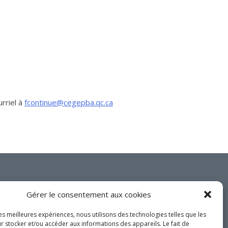
Services aux entreprises
Innovation / Productivité
Investir en Nouvelle-Beauce
Mentorat d’affaires
Pro Bono
Services-conseils – démarrage
rriel à
fcontinue@cegepba.qc.ca
Services-conseils – croissance
Services-conseils – relève
ACCOMPAGNEMENT RH
Zones et parcs industriels
TARIFS AMÉRICAINS
Joignez-vous à nous
Gérer le consentement aux cookies
Aide financière
sur les réseaux
Créavenir
sociaux!
les meilleures expériences, nous utilisons des technologies telles que les
r stocker et/ou accéder aux informations des appareils. Le fait de