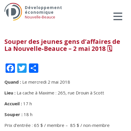
Skip
Services aux entreprises
Développement
to
économique
Innovation / Productivité
content
Nouvelle-Beauce
Investir en Nouvelle-Beauce
Mentorat d’affaires
Souper des jeunes gens d’affaires de
Pro Bono
La Nouvelle-Beauce – 2 mai 2018 🗓
Services-conseils – démarrage
Services-conseils – croissance
Facebook
Twitter
Partager
Services-conseils – relève
ACCOMPAGNEMENT RH
Quand :
Le mercredi 2 mai 2018
Zones et parcs industriels
Lieu :
La cache à Maxime : 265, rue Drouin à Scott
TARIFS AMÉRICAINS
Accueil :
17 h
Aide financière
Souper :
18 h
Créavenir
Prix d’entrée : 65 $ / membre – 85 $ / non-membre
Fonds locaux d’investissement et