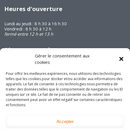
Heures d'ouverture
Lundi au jeudi : 8 h 30 à 16 h 30
Vendredi : 8 h 30 à 12 h
fermé entre 12 h et 13 h
Abonnez-vous à
notre infolettre
Gérer le consentement aux
cookies
Pour offrir les meilleures expériences, nous utilisons des technologies
telles que les cookies pour stocker et/ou accéder aux informations des
appareils. Le fait de consentir à ces technologies nous permettra de
traiter des données telles que le comportement de navigation ou les ID
Joignez-vous à nous
uniques sur ce site. Le fait de ne pas consentir ou de retirer son
consentement peut avoir un effet négatif sur certaines caractéristiques
sur les réseaux
et fonctions.
sociaux!
Accepter