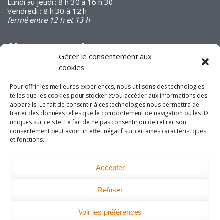
Lundi au jeudi : 8 h 30 à 16 h 30
Vendredi : 8 h 30 à 12 h
fermé entre 12 h et 13 h
Abonnez-vous à
notre infolettre
Gérer le consentement aux
cookies
Pour offrir les meilleures expériences, nous utilisons des technologies
telles que les cookies pour stocker et/ou accéder aux informations des
appareils. Le fait de consentir à ces technologies nous permettra de
traiter des données telles que le comportement de navigation ou les ID
Joignez-vous à nous
uniques sur ce site. Le fait de ne pas consentir ou de retirer son
consentement peut avoir un effet négatif sur certaines caractéristiques
sur les réseaux
et fonctions.
sociaux!
Accepter
Refuser
DEVENEZ MEMBRE
Voir les préférences