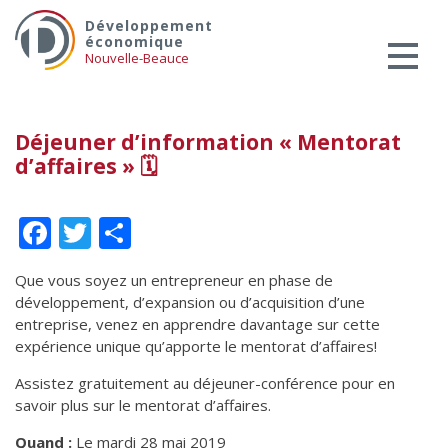
Skip
Services aux entreprises
Développement
to
économique
Innovation / Productivité
content
Nouvelle-Beauce
Investir en Nouvelle-Beauce
Mentorat d’affaires
Déjeuner d’information « Mentorat
Pro Bono
d’affaires » 🗓
Services-conseils – démarrage
Services-conseils – croissance
Facebook
Twitter
Partager
Services-conseils – relève
ACCOMPAGNEMENT RH
Que vous soyez un entrepreneur en phase de
développement, d’expansion ou d’acquisition d’une
Zones et parcs industriels
entreprise, venez en apprendre davantage sur cette
TARIFS AMÉRICAINS
expérience unique qu’apporte le mentorat d’affaires!
Aide financière
Assistez gratuitement au déjeuner-conférence pour en
savoir plus sur le mentorat d’affaires.
Créavenir
Quand :
Le mardi 28 mai 2019
Fonds locaux d’investissement et