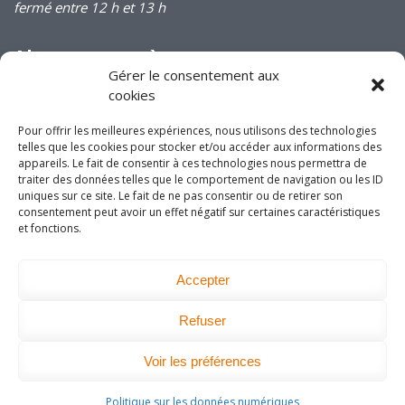
fermé entre 12 h et 13 h
Abonnez-vous à
notre infolettre
Gérer le consentement aux
cookies
Pour offrir les meilleures expériences, nous utilisons des technologies
telles que les cookies pour stocker et/ou accéder aux informations des
appareils. Le fait de consentir à ces technologies nous permettra de
traiter des données telles que le comportement de navigation ou les ID
Joignez-vous à nous
uniques sur ce site. Le fait de ne pas consentir ou de retirer son
consentement peut avoir un effet négatif sur certaines caractéristiques
sur les réseaux
et fonctions.
sociaux!
Accepter
Refuser
DEVENEZ MEMBRE
Voir les préférences
Politique sur les données numériques