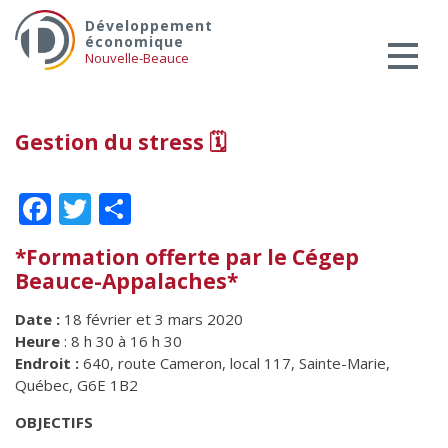
Skip
Services aux entreprises
Développement
to
économique
Innovation / Productivité
content
Nouvelle-Beauce
Investir en Nouvelle-Beauce
Mentorat d’affaires
Gestion du stress 🗓
Pro Bono
Services-conseils – démarrage
Facebook
Twitter
Partager
Services-conseils – croissance
Services-conseils – relève
*Formation offerte par le Cégep
Beauce-Appalaches*
ACCOMPAGNEMENT RH
Zones et parcs industriels
Date :
18 février et 3 mars 2020
Heure
: 8 h 30 à 16 h 30
TARIFS AMÉRICAINS
Endroit :
640, route Cameron, local 117, Sainte-Marie,
Aide financière
Québec, G6E 1B2
Créavenir
OBJECTIFS
Fonds locaux d’investissement et