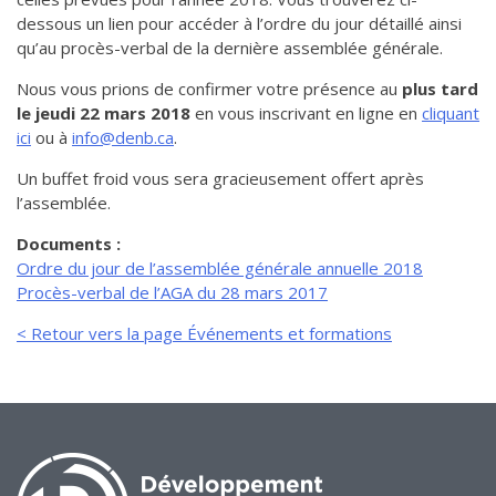
de solidarité
dessous un lien pour accéder à l’ordre du jour détaillé ainsi
qu’au procès-verbal de la dernière assemblée générale.
Futurpreneur
Toile entrepreneuriale Nouvelle-
Nous vous prions de confirmer votre présence au
plus tard
Beauce
le jeudi 22 mars 2018
en vous inscrivant en ligne en
cliquant
ici
ou à
info@denb.ca
.
Événements et formations
Documentation
Un buffet froid vous sera gracieusement offert après
l’assemblée.
Documents :
Ordre du jour de l’assemblée générale annuelle 2018
Procès-verbal de l’AGA du 28 mars 2017
< Retour vers la page Événements et formations