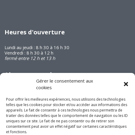
Heures d'ouverture
Lundi au jeudi : 8 h 30 à 16 h 30
Vendredi : 8 h 30 à 12 h
fermé entre 12 h et 13 h
Abonnez-vous à
notre infolettre
Gérer le consentement aux
cookies
Pour offrir les meilleures expériences, nous utilisons des technologies
telles que les cookies pour stocker et/ou accéder aux informations des
appareils. Le fait de consentir à ces technologies nous permettra de
traiter des données telles que le comportement de navigation ou les ID
Joignez-vous à nous
uniques sur ce site. Le fait de ne pas consentir ou de retirer son
consentement peut avoir un effet négatif sur certaines caractéristiques
sur les réseaux
et fonctions.