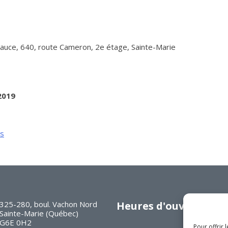
ce, 640, route Cameron, 2e étage, Sainte-Marie
2019
ns
325-280, boul. Vachon Nord
Heures d'ouverture
Sainte-Marie (Québec)
G6E 0H2
Pour offrir 