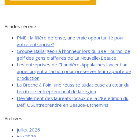
de solidarité
Futurpreneur
Toile entrepreneuriale Nouvelle-
Articles récents
Beauce
PME : la filière défense, une vraie opportunité pour
Événements et formations
votre entreprise?
Documentation
Groupe Baillargeon à l’honneur lors du 39e Tournoi de
golf des gens d’affaires de La Nouvelle-Beauce
Les entreprises de Chaudière-Appalaches lancent un
appel urgent à l’action pour préserver leur capacité de
production
La Broche à Foin, une réussite audacieuse au cœur du
territoire entrepreneurial de la région
Dévoilement des lauréats locaux de la 28e édition du
Défi OSEntreprendre en Beauce-Etchemins
Archives
juillet 2026
juin 2026