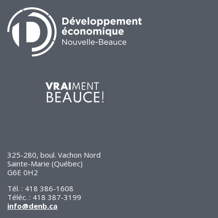
de solidarité
Futurpreneur
Toile entrepreneuriale Nouvelle-
Beauce
Événements et formations
Documentation
325-280, boul. Vachon Nord
Sainte-Marie (Québec)
G6E 0H2
Tél. : 418 386-1608
Téléc. : 418 387-3199
info@denb.ca