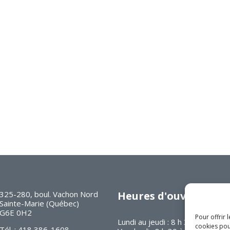
325-280, boul. Vachon Nord
Heures d'ouverture
Sainte-Marie (Québec)
G6E 0H2
Pour offrir 
Lundi au jeudi : 8 h 30 à 16 h 30
cookies pou
Tél. : 418 386-1608