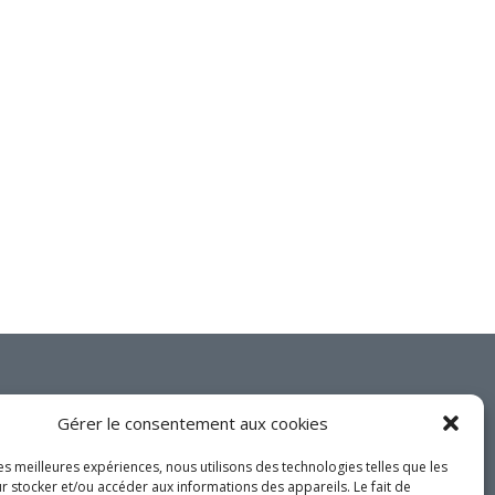
Services aux entreprises
Innovation / Productivité
Investir en Nouvelle-Beauce
Mentorat d’affaires
Pro Bono
Services-conseils – démarrage
Services-conseils – croissance
Services-conseils – relève
ACCOMPAGNEMENT RH
Zones et parcs industriels
TARIFS AMÉRICAINS
Joignez-vous à nous
Gérer le consentement aux cookies
Aide financière
sur les réseaux
Créavenir
sociaux!
les meilleures expériences, nous utilisons des technologies telles que les
r stocker et/ou accéder aux informations des appareils. Le fait de