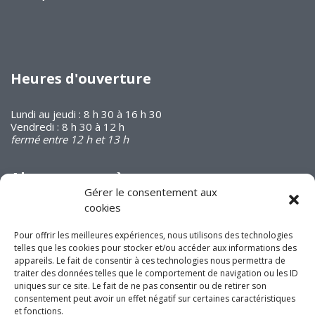
Heures d'ouverture
Lundi au jeudi : 8 h 30 à 16 h 30
Vendredi : 8 h 30 à 12 h
fermé entre 12 h et 13 h
Abonnez-vous à
notre infolettre
Gérer le consentement aux
cookies
Pour offrir les meilleures expériences, nous utilisons des technologies
telles que les cookies pour stocker et/ou accéder aux informations des
appareils. Le fait de consentir à ces technologies nous permettra de
traiter des données telles que le comportement de navigation ou les ID
uniques sur ce site. Le fait de ne pas consentir ou de retirer son
Joignez-vous à nous
consentement peut avoir un effet négatif sur certaines caractéristiques
sur les réseaux
et fonctions.