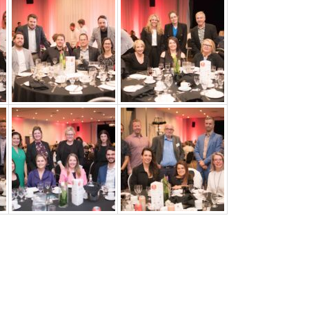
Services aux entreprises
Innovation / Productivité
Investir en Nouvelle-Beauce
Mentorat d’affaires
Pro Bono
Services-conseils – démarrage
Services-conseils – croissance