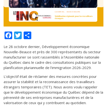
de solidarité
Futurpreneur
Toile entrepreneuriale Nouvelle-
Beauce
Événements et formations
Facebook
Twitter
Partager
Documentation
Le 28 octobre dernier, Développement économique
Nouvelle-Beauce et près de 300 représentants du secteur
manufacturier se sont rassemblés à l’Assemblée nationale
du Québec dans le cadre des consultations publiques sur la
planification pluriannuelle de l’immigration 2026-2029.
L’objectif était de réclamer des mesures concrètes pour
assurer la stabilité et la reconnaissance des travailleurs
étrangers temporaires (TET). Nous avons voulu rappeler
que le développement économique du Québec dépend de la
pérennité de ses entreprises manufacturières et de la
valorisation de ceux qui y contribuent au quotidien.