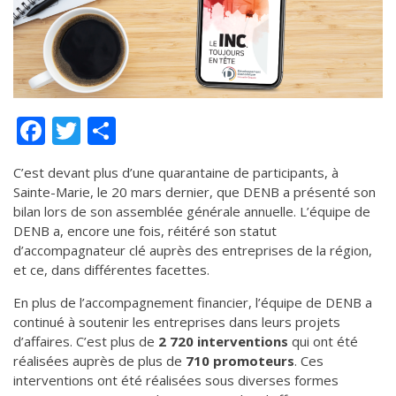
de solidarité
Futurpreneur
Toile entrepreneuriale Nouvelle-
Beauce
Événements et formations
Facebook
Twitter
Partager
Documentation
C’est devant plus d’une quarantaine de participants, à
Sainte-Marie, le 20 mars dernier, que DENB a présenté son
bilan lors de son assemblée générale annuelle. L’équipe de
DENB a, encore une fois, réitéré son statut
d’accompagnateur clé auprès des entreprises de la région,
et ce, dans différentes facettes.
En plus de l’accompagnement financier, l’équipe de DENB a
continué à soutenir les entreprises dans leurs projets
d’affaires. C’est plus de
2 720 interventions
qui ont été
réalisées auprès de plus de
710 promoteurs
. Ces
interventions ont été réalisées sous diverses formes