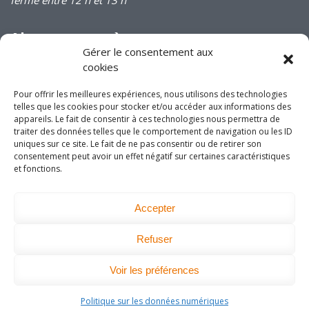
Abonnez-vous à
notre infolettre
Gérer le consentement aux
cookies
Pour offrir les meilleures expériences, nous utilisons des technologies
telles que les cookies pour stocker et/ou accéder aux informations des
appareils. Le fait de consentir à ces technologies nous permettra de
traiter des données telles que le comportement de navigation ou les ID
Joignez-vous à nous
uniques sur ce site. Le fait de ne pas consentir ou de retirer son
consentement peut avoir un effet négatif sur certaines caractéristiques
sur les réseaux
et fonctions.
sociaux!
Accepter
Refuser
DEVENEZ MEMBRE
Voir les préférences
Politique sur les données numériques
UNE RÉALISATION DE IMA
GO
COMMUNICATION