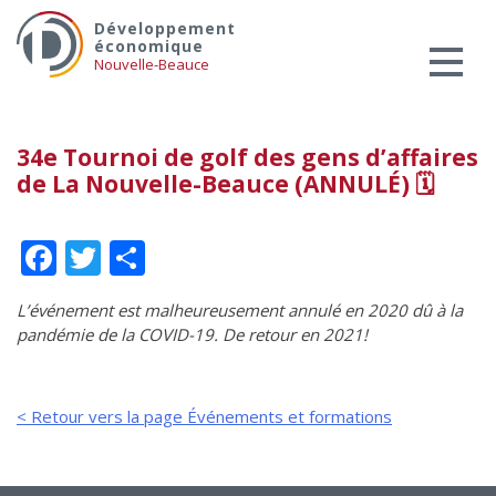
Skip
Services aux entreprises
Développement
to
économique
Innovation / Productivité
content
Nouvelle-Beauce
Investir en Nouvelle-Beauce
Mentorat d’affaires
34e Tournoi de golf des gens d’affaires
Pro Bono
de La Nouvelle-Beauce (ANNULÉ) 🗓
Services-conseils – démarrage
Services-conseils – croissance
Facebook
Twitter
Partager
Services-conseils – relève
ACCOMPAGNEMENT RH
L’événement est malheureusement annulé en 2020 dû à la
pandémie de la COVID-19. De retour en 2021!
Zones et parcs industriels
TARIFS AMÉRICAINS
< Retour vers la page Événements et formations
Aide financière
Créavenir
Fonds locaux d’investissement et