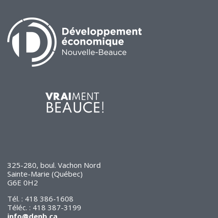
de solidarité
Futurpreneur
Toile entrepreneuriale Nouvelle-
Beauce
Événements et formations
Documentation
325-280, boul. Vachon Nord
Sainte-Marie (Québec)
G6E 0H2
Tél. : 418 386-1608
Téléc. : 418 387-3199
info@denb.ca