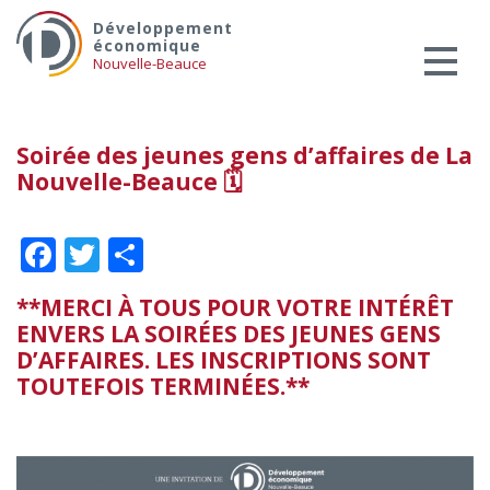
Skip
Services aux entreprises
Développement
to
économique
Innovation / Productivité
content
Nouvelle-Beauce
Investir en Nouvelle-Beauce
Mentorat d’affaires
Soirée des jeunes gens d’affaires de La
Pro Bono
Nouvelle-Beauce 🗓
Services-conseils – démarrage
Services-conseils – croissance
Facebook
Twitter
Partager
Services-conseils – relève
**MERCI À TOUS POUR VOTRE INTÉRÊT
ACCOMPAGNEMENT RH
ENVERS LA SOIRÉES DES JEUNES GENS
Zones et parcs industriels
D’AFFAIRES. LES INSCRIPTIONS SONT
TARIFS AMÉRICAINS
TOUTEFOIS TERMINÉES.**
Aide financière
Créavenir
Fonds locaux d’investissement et