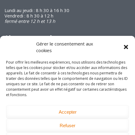
Lundi au jeudi : 8 h 30 à 16 h 30
Vendredi : 8 h 30 à 12 h
fermé entre 12 h et 13 h
Abonnez-vous à
notre infolettre
Gérer le consentement aux
cookies
Pour offrir les meilleures expériences, nous utilisons des technologies
telles que les cookies pour stocker et/ou accéder aux informations des
appareils. Le fait de consentir à ces technologies nous permettra de
traiter des données telles que le comportement de navigation ou les ID
Joignez-vous à nous
uniques sur ce site. Le fait de ne pas consentir ou de retirer son
consentement peut avoir un effet négatif sur certaines caractéristiques
sur les réseaux
et fonctions.
sociaux!
Accepter
Refuser
DEVENEZ MEMBRE