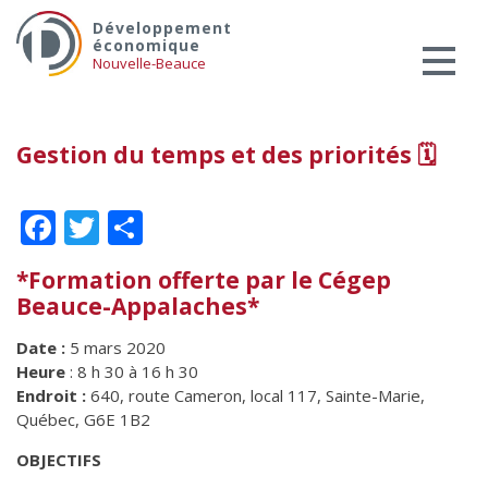
Skip
Services aux entreprises
Développement
to
économique
Innovation / Productivité
content
Nouvelle-Beauce
Investir en Nouvelle-Beauce
Mentorat d’affaires
Gestion du temps et des priorités 🗓
Pro Bono
Services-conseils – démarrage
Facebook
Twitter
Partager
Services-conseils – croissance
Services-conseils – relève
*Formation offerte par le Cégep
Beauce-Appalaches*
ACCOMPAGNEMENT RH
Zones et parcs industriels
Date :
5 mars 2020
Heure
: 8 h 30 à 16 h 30
TARIFS AMÉRICAINS
Endroit :
640, route Cameron, local 117, Sainte-Marie,
Aide financière
Québec, G6E 1B2
Créavenir
OBJECTIFS
Fonds locaux d’investissement et