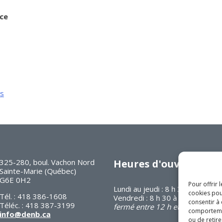
ce
ns
325-280, boul. Vachon Nord
Heures d'ouverture
Sainte-Marie (Québec)
G6E 0H2
Pour offrir 
Lundi au jeudi : 8 h 30 à 16 h 30
cookies pou
Tél. : 418 386-1608
Vendredi : 8 h 30 à 12 h
consentir à
Téléc. : 418 387-3199
fermé entre 12 h et 13 h
comportement
info@denb.ca
ou de retire