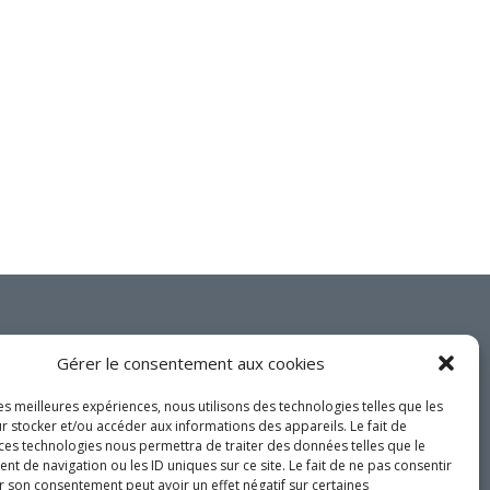
Innovation / Productivité
Investir en Nouvelle-Beauce
Mentorat d’affaires
Pro Bono
Services-conseils – démarrage
Services-conseils – croissance
Services-conseils – relève
ACCOMPAGNEMENT RH
Zones et parcs industriels
TARIFS AMÉRICAINS
Joignez-vous à nous
Gérer le consentement aux cookies
Aide financière
sur les réseaux
Créavenir
sociaux!
les meilleures expériences, nous utilisons des technologies telles que les
r stocker et/ou accéder aux informations des appareils. Le fait de
Fonds locaux d’investissement et
 ces technologies nous permettra de traiter des données telles que le
de solidarité
 de navigation ou les ID uniques sur ce site. Le fait de ne pas consentir
r son consentement peut avoir un effet négatif sur certaines