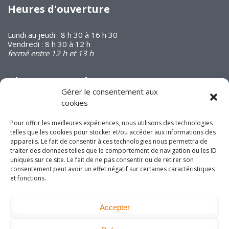
Heures d'ouverture
Lundi au jeudi : 8 h 30 à 16 h 30
Vendredi : 8 h 30 à 12 h
fermé entre 12 h et 13 h
Abonnez-vous à
notre infolettre
Gérer le consentement aux
cookies
Pour offrir les meilleures expériences, nous utilisons des technologies
telles que les cookies pour stocker et/ou accéder aux informations des
appareils. Le fait de consentir à ces technologies nous permettra de
traiter des données telles que le comportement de navigation ou les ID
uniques sur ce site. Le fait de ne pas consentir ou de retirer son
Joignez-vous à nous
consentement peut avoir un effet négatif sur certaines caractéristiques
sur les réseaux
et fonctions.
sociaux!
Accepter