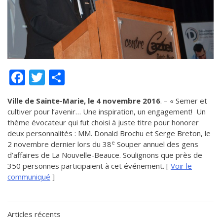
de solidarité
Futurpreneur
Toile entrepreneuriale Nouvelle-
Beauce
Événements et formations
Facebook
Twitter
Partager
Documentation
Ville de Sainte-Marie, le 4 novembre 2016
. – « Semer et
cultiver pour l’avenir… Une inspiration, un engagement! Un
thème évocateur qui fut choisi à juste titre pour honorer
deux personnalités : MM. Donald Brochu et Serge Breton, le
e
2 novembre dernier lors du 38
Souper annuel des gens
d’affaires de La Nouvelle-Beauce. Soulignons que près de
350 personnes participaient à cet événement. [
Voir le
communiqué
]
Articles récents